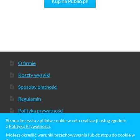
Kup na Publio.pl!
O firmie
Koszty wysyłki
Sposoby płatności
Regulamin
Polityka prywatności
Strona korzysta z plików cookie w celu realizacji usług zgodnie
z
Polityką Prywatności
.
Możesz określić warunki przechowywania lub dostępu do cookie w
© Sklep Kingrunner 2026