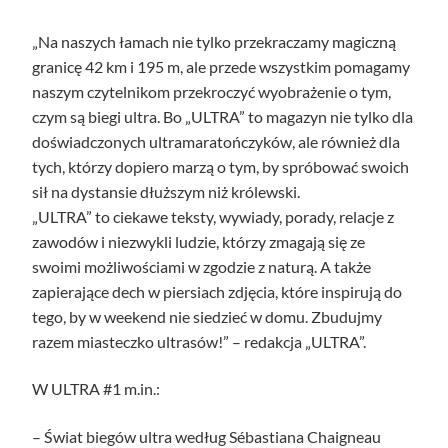
„Na naszych łamach nie tylko przekraczamy magiczną
granicę 42 km i 195 m, ale przede wszystkim pomagamy
naszym czytelnikom przekroczyć wyobrażenie o tym,
czym są biegi ultra. Bo „ULTRA” to magazyn nie tylko dla
doświadczonych ultramaratończyków, ale również dla
tych, którzy dopiero marzą o tym, by spróbować swoich
sił na dystansie dłuższym niż królewski.
„ULTRA” to ciekawe teksty, wywiady, porady, relacje z
zawodów i niezwykli ludzie, którzy zmagają się ze
swoimi możliwościami w zgodzie z naturą. A także
zapierające dech w piersiach zdjęcia, które inspirują do
tego, by w weekend nie siedzieć w domu. Zbudujmy
razem miasteczko ultrasów!” – redakcja „ULTRA”.
W ULTRA #1 m.in.:
– Świat biegów ultra według Sébastiana Chaigneau