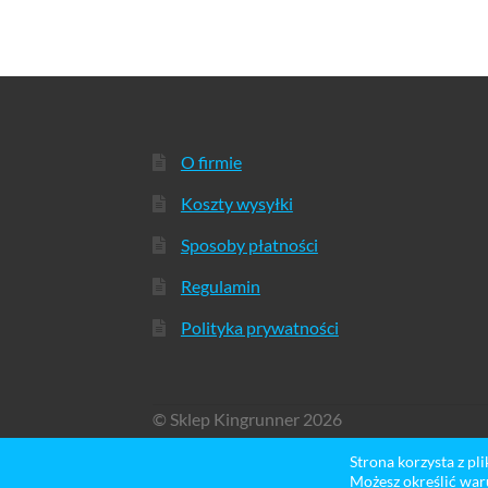
O firmie
Koszty wysyłki
Sposoby płatności
Regulamin
Polityka prywatności
© Sklep Kingrunner 2026
Stworzone z WooCommerce
.
Strona korzysta z pl
Możesz określić war