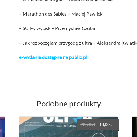
– Marathon des Sables – Maciej Pawlicki
– SUT-y wycisk – Przemysław Czuba
– Jak rozpoczęłam przygodę z ultra – Aleksandra Kwiat
e-wydanie dostępne na publio.pl
Podobne produkty
Pierwotna
Aktualna
22,90
zł
18,00
zł
cena
cena