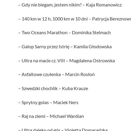
– Gdy nie biegam, jestem nikim? – Kaja Romanowicz
– 140 km w 12 h, 1000 km w 10 dni – Patrycja Bereznow
– Two Oceans Marathon – Dominika Stelmach
– Galop Sarny przez Istrię – Kamila Głodowska
– Ultra na macie cz. VIII – Magdalena Ostrowska
– Asfaltowe czułenka – Marcin Rosłoń
– Szwedzki chochlik – Kuba Krauze
– Sprytny golas – Maciek Ners
– Raj na ziemi – Michael Wardian
– Ultra daleko od gór – Violetta Domaradzka