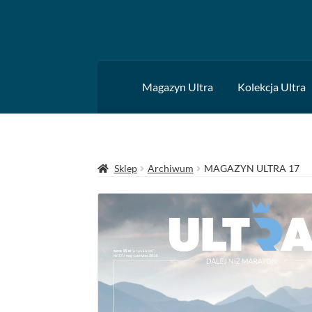
Przejdź
Przejdź
do
do
nawigacji
treści
Magazyn Ultra
Kolekcja Ultra
Sklep
Archiwum
MAGAZYN ULTRA 17