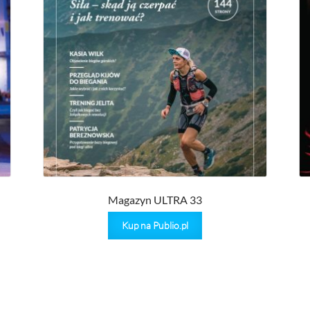
wynosiła:
wynosi:
22,90 zł.
18,00 zł.
Magazyn ULTRA 33
Kup na Publio.pl