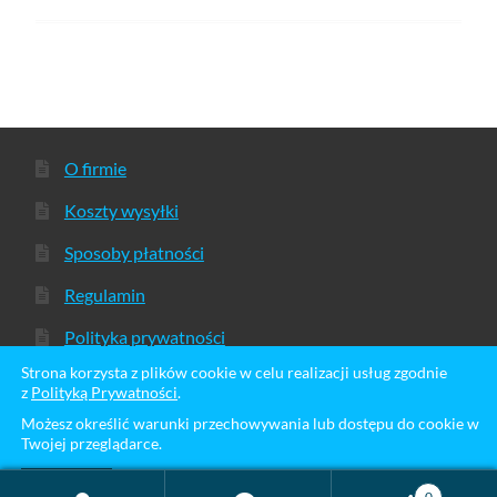
O firmie
Koszty wysyłki
Sposoby płatności
Regulamin
Polityka prywatności
Strona korzysta z plików cookie w celu realizacji usług zgodnie
z
Polityką Prywatności
.
Możesz określić warunki przechowywania lub dostępu do cookie w
© Sklep Kingrunner 2026
Twojej przeglądarce.
Stworzone z WooCommerce
.
Zamknij
0