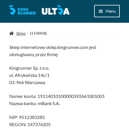
Przejdź
Przejdź
Menu
do
do
nawigacji
treści
Magazyn Ultra
Sklep
O FIRMIE
Kolekcja Ultra
Sklep internetowy sklep.kingrunner.com jest
obsługiwany przez firmę:
Archiwum
Kingrunner Sp. z o.o.
Koszyk
ul. Afrykańska 14c/1
03-966 Warszawa
Zamówienie
Numer konta: 19114010100000392661001001
Nazwa banku: mBank S.A.
NIP: 9512383285
REGON: 147376205