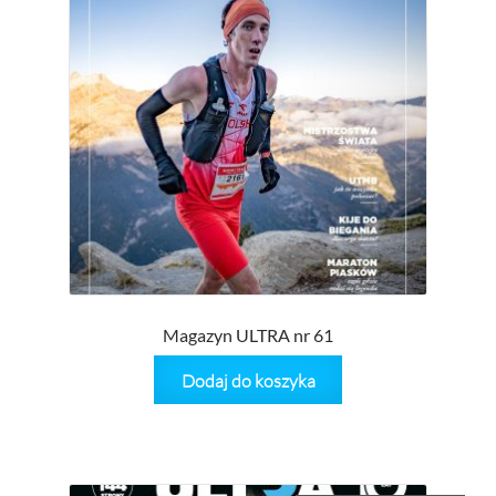
wynosiła:
wynosi
38,90 zł.
25,00 z
Magazyn ULTRA nr 61
Dodaj do koszyka