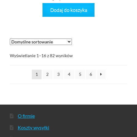
Dodaj do koszyka
Wyświetlanie 1–16 z 82 wyników
1
2
3
4
5
6
O firmie
Koszty wysyłki