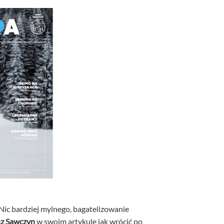
Nic bardziej mylnego, bagatelizowanie
z Sawczyn
w swoim artykule jak wrócić po