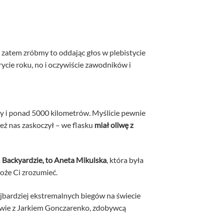
zatem zróbmy to oddając głos w plebistycie
ycie roku, no i oczywiście zawodników i
ty i ponad 5000 kilometrów. Myślicie pewnie
 też nas zaskoczył – we flasku
miał oliwę z
a
Backyardzie, to Aneta Mikulska
, która była
oże Ci zrozumieć.
ajbardziej ekstremalnych biegów na świecie
wie z Jarkiem Gonczarenko, zdobywcą