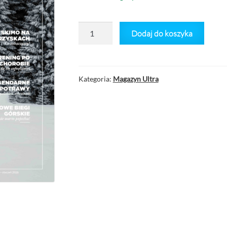
42,00 zł.
25,00 zł.
ilość
Dodaj do koszyka
Magazyn
ULTRA
nr
62
Kategoria:
Magazyn Ultra