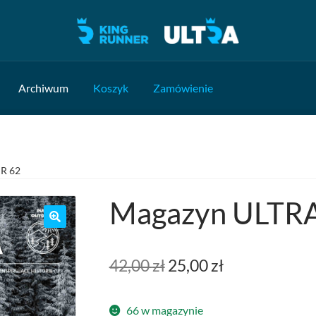
Archiwum
Koszyk
Zamówienie
R 62
Magazyn ULTRA
Pierwotna
Aktualna
42,00
zł
25,00
zł
cena
cena
66 w magazynie
wynosiła:
wynosi: