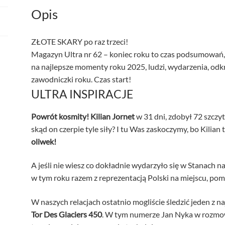
Opis
ZŁOTE SKARY po raz trzeci!
Magazyn Ultra nr 62 – koniec roku to czas podsumowań, 
na najlepsze momenty roku 2025, ludzi, wydarzenia, odkr
zawodniczki roku. Czas start!
ULTRA INSPIRACJE
Powrót kosmity! Kilian Jornet
w 31 dni, zdobył 72 szczy
skąd on czerpie tyle siły? I tu Was zaskoczymy, bo Kilian
oliwek!
A jeśli nie wiesz co dokładnie wydarzyło się w Stanach n
w tym roku razem z reprezentacją Polski na miejscu, pom
W naszych relacjach ostatnio mogliście śledzić jeden z n
Tor Des Glaciers 450
. W tym numerze Jan Nyka w rozmo