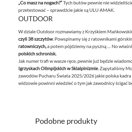
„Co masz na nogach?”
Tych butów pewnie nie widzieliście
przetestować – sprawdźcie jakie są ULU AMAK.
OUTDOOR
W dziale Outdoor rozmawiamy z Krzyśkiem Mańkowskim,
czyli 38 szczytów
. Powspinamy się z ratownikami górskim
ratowniczych,
a potem pójdziemy na pyszną … No właśn
polskich schronisk.
Jak numer trafi w wasze ręce, pewnie już będzie wiado
Igrzyskach Olimpijskich w Skialpinizmie
. Zapytaliśmy Mo
zawodów Pucharu Świata 2025/2026 jakie polska kadra 
widzowie powinni wiedzieć o tym jak zawodnicy ścigać bę
Podobne produkty