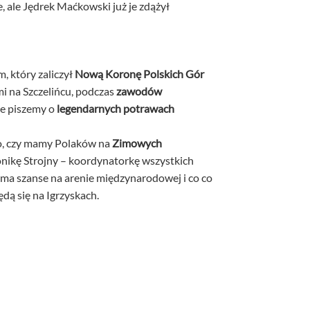
, ale Jędrek Maćkowski już je zdążył
 który zaliczył
Nową Koronę Polskich Gór
i na Szczelińcu, podczas
zawodów
ie piszemy o
legendarnych potrawach
mo, czy mamy Polaków na
Zimowych
nikę Strojny – koordynatorkę wszystkich
ma szanse na arenie międzynarodowej i co co
dą się na Igrzyskach.