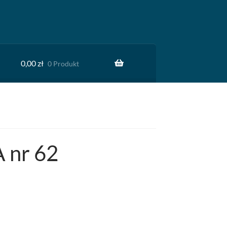
0,00
zł
0 Produkt
 nr 62