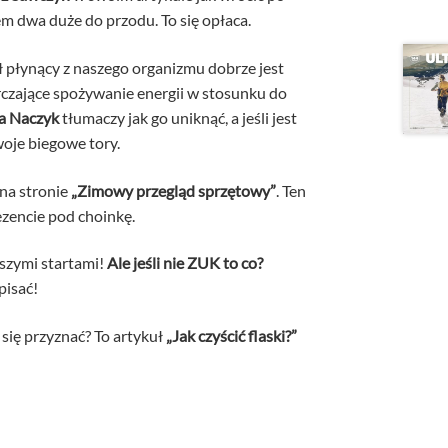
otem dwa duże do przodu. To się opłaca.
ł płynący z naszego organizmu dobrze jest
rczające spożywanie energii w stosunku do
a Naczyk
tłumaczy jak go uniknąć, a jeśli jest
woje biegowe tory.
na stronie
„Zimowy przegląd sprzętowy”
. Ten
ezencie pod choinkę.
wszymi startami!
Ale jeśli nie ZUK to co?
pisać!
 się przyznać? To artykuł
„Jak czyścić flaski?”