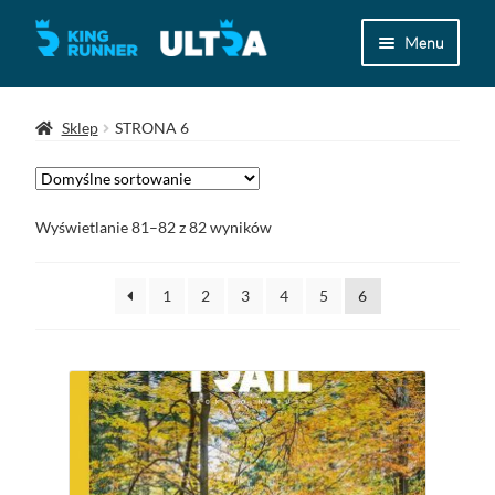
Przejdź
Przejdź
Menu
do
do
nawigacji
treści
Magazyn Ultra
Sklep
STRONA 6
Kolekcja Ultra
Archiwum
Wyświetlanie 81–82 z 82 wyników
Koszyk
1
2
3
4
5
6
Zamówienie