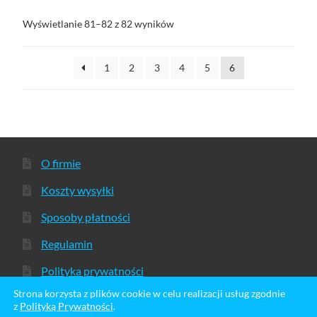
Wyświetlanie 81–82 z 82 wyników
1
2
3
4
5
6
O firmie
Koszty wysyłki
Sposoby płatności
Regulamin
Polityka prywatności
Strona korzysta z plików cookie w celu realizacji usług zgodnie
z
Polityką Prywatności
.