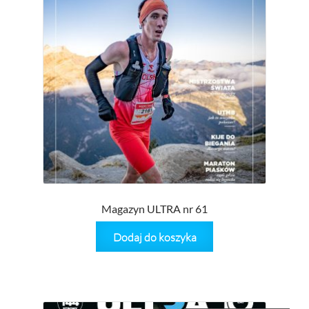
wynosiła:
wynosi
38,90 zł.
25,00 z
Magazyn ULTRA nr 61
Dodaj do koszyka