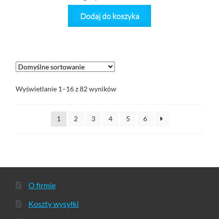
Dodaj do koszyka
Wyświetlanie 1–16 z 82 wyników
1
2
3
4
5
6
O firmie
Koszty wysyłki