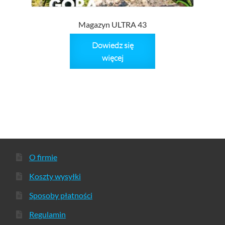
Magazyn ULTRA 43
Dowiedz się
więcej
O firmie
Koszty wysyłki
Sposoby płatności
Regulamin