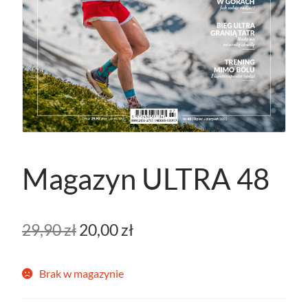
Magazyn ULTRA 48
Pierwotna
Aktualna
29,90
zł
20,00
zł
cena
cena
Brak w magazynie
wynosiła:
wynosi:
29,90 zł.
20,00 zł.